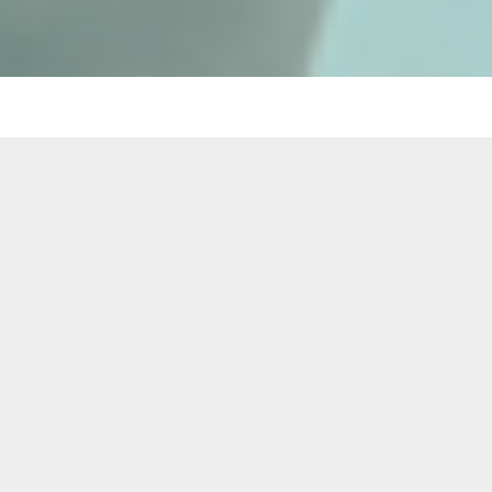
Valor Añadido para tu Marca
En la era digital, los consumidores buscan marcas
que les ofrezcan valor real. En Kreitz, no solo
creamos y gestionamos tu marca tanto offline como
online, sino que también nos encargamos de:
Crear tu Imagen e Identidad Corporativa
:
Desarrollamos una identidad visual que refleja
la esencia de tu negocio.
Gestionar tus Canales de Fidelización
:
Implementamos estrategias para mantener y