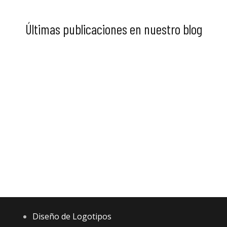
Últimas publicaciones en nuestro blog
Diseño web orientado a conversión: estructura,
bloques y copys que venden
Checklist SEO para pymes: 20 puntos para
detectar por qué no te encuentran en google
Embudo 1-a-muchos para servicios: ejemplo simple
para pymes
SEO local vs SEO nacional: cuál necesita una pyme
y por qué
Mi web no genera leads: 9 fallos típicos (y cómo
arreglarlos)
Guía de SEO para pymes: qué hacer primero (y qué
ignorar)
Diseño de Logotipos