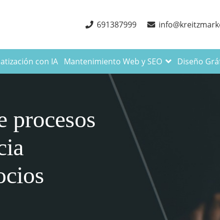
691387999
info@kreitzmark
tización con IA
Mantenimiento Web y SEO
Diseño Grá
e procesos
cia
ocios