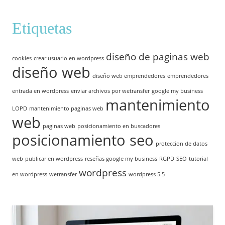
Etiquetas
diseño de paginas web
cookies
crear usuario en wordpress
diseño web
diseño web emprendedores
emprendedores
entrada en wordpress
enviar archivos por wetransfer
google my business
mantenimiento
LOPD
mantenimiento paginas web
web
paginas web
posicionamiento en buscadores
posicionamiento seo
proteccion de datos
web
publicar en wordpress
reseñas google my business
RGPD
SEO
tutorial
wordpress
en wordpress
wetransfer
wordpress 5.5