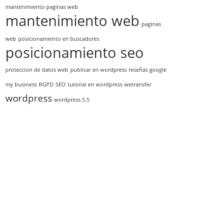
mantenimiento paginas web
mantenimiento web
paginas
web
posicionamiento en buscadores
posicionamiento seo
proteccion de datos web
publicar en wordpress
reseñas google
my business
RGPD
SEO
tutorial en wordpress
wetransfer
wordpress
wordpress 5.5