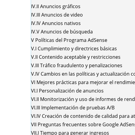
IV.II
Anuncios gráficos
IV.III
Anuncios de video
IV.IV
Anuncios nativos
IV.V
Anuncios de búsqueda
V
Políticas del Programa AdSense
V.I
Cumplimiento y directrices básicas
V.II
Contenido aceptable y restricciones
V.III
Tráfico fraudulento y penalizaciones
V.IV
Cambios en las políticas y actualización 
VI
Mejores prácticas para mejorar el rendimi
VI.I
Personalización de anuncios
VI.II
Monitorización y uso de informes de ren
VI.III
Implementación de pruebas A/B
VI.IV
Creación de contenido de calidad para at
VII
Preguntas frecuentes sobre Google AdSen
VII.I
Tiempo para generar ingresos