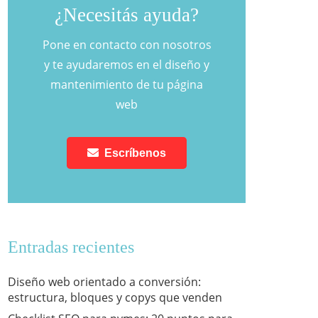
¿Necesitás ayuda?
Pone en contacto con nosotros
y te ayudaremos en el diseño y
mantenimiento de tu página
web
Escríbenos
Entradas recientes
Diseño web orientado a conversión:
estructura, bloques y copys que venden