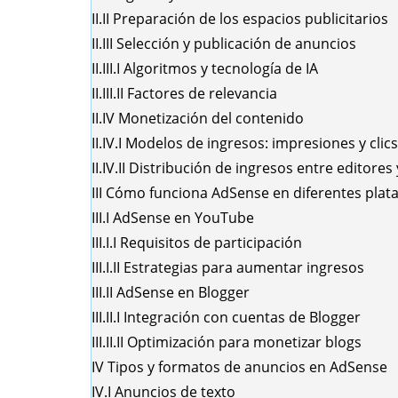
II.II
Preparación de los espacios publicitarios
II.III
Selección y publicación de anuncios
II.III.I
Algoritmos y tecnología de IA
II.III.II
Factores de relevancia
II.IV
Monetización del contenido
II.IV.I
Modelos de ingresos: impresiones y clics
II.IV.II
Distribución de ingresos entre editores
III
Cómo funciona AdSense en diferentes plat
III.I
AdSense en YouTube
III.I.I
Requisitos de participación
III.I.II
Estrategias para aumentar ingresos
III.II
AdSense en Blogger
III.II.I
Integración con cuentas de Blogger
III.II.II
Optimización para monetizar blogs
IV
Tipos y formatos de anuncios en AdSense
IV.I
Anuncios de texto