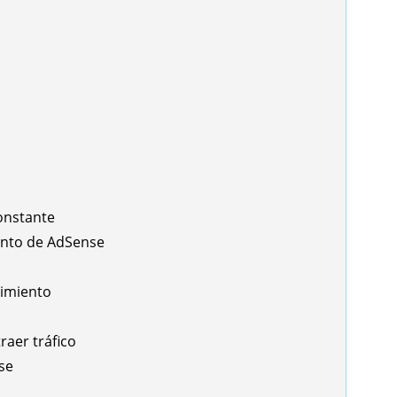
constante
ento de AdSense
dimiento
raer tráfico
se