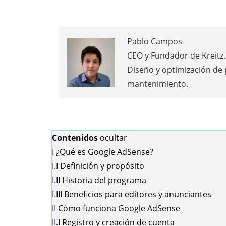
Pablo Campos
CEO y Fundador de Kreitz. 
Diseño y optimización de
mantenimiento.
Contenidos
ocultar
I
¿Qué es Google AdSense?
I.I
Definición y propósito
I.II
Historia del programa
I.III
Beneficios para editores y anunciantes
II
Cómo funciona Google AdSense
II.I
Registro y creación de cuenta