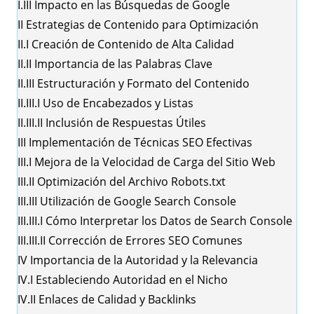
I.III
Impacto en las Búsquedas de Google
II
Estrategias de Contenido para Optimización
II.I
Creación de Contenido de Alta Calidad
II.II
Importancia de las Palabras Clave
II.III
Estructuración y Formato del Contenido
II.III.I
Uso de Encabezados y Listas
II.III.II
Inclusión de Respuestas Útiles
III
Implementación de Técnicas SEO Efectivas
III.I
Mejora de la Velocidad de Carga del Sitio Web
III.II
Optimización del Archivo Robots.txt
III.III
Utilización de Google Search Console
III.III.I
Cómo Interpretar los Datos de Search Console
III.III.II
Corrección de Errores SEO Comunes
IV
Importancia de la Autoridad y la Relevancia
IV.I
Estableciendo Autoridad en el Nicho
IV.II
Enlaces de Calidad y Backlinks