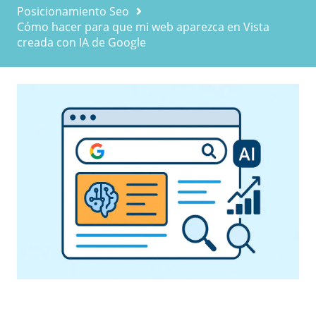
Posicionamiento Seo
Cómo hacer para que mi web aparezca en Vista
creada con IA de Google