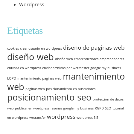
Wordpress
Etiquetas
diseño de paginas web
cookies
crear usuario en wordpress
diseño web
diseño web emprendedores
emprendedores
entrada en wordpress
enviar archivos por wetransfer
google my business
mantenimiento
LOPD
mantenimiento paginas web
web
paginas web
posicionamiento en buscadores
posicionamiento seo
proteccion de datos
web
publicar en wordpress
reseñas google my business
RGPD
SEO
tutorial
wordpress
en wordpress
wetransfer
wordpress 5.5