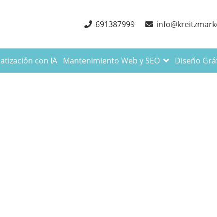
691387999
info@kreitzmark
tización con IA
Mantenimiento Web y SEO
Diseño Grá