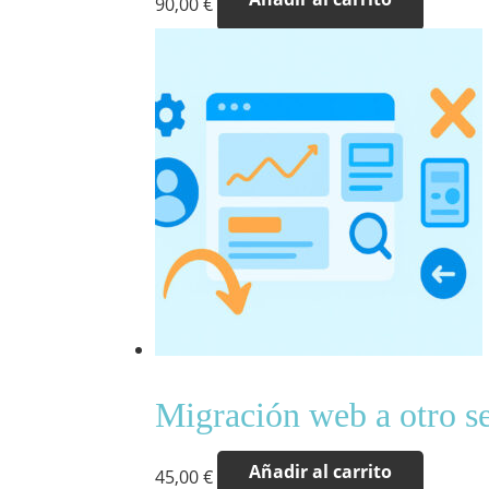
90,00
€
Migración web a otro s
Añadir al carrito
45,00
€