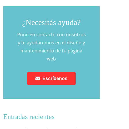
¿Necesitás ayuda?
Pone en contacto con nosotros
y te ayudaremos en el diseño y
mantenimiento de tu página
web
Escríbenos
Entradas recientes