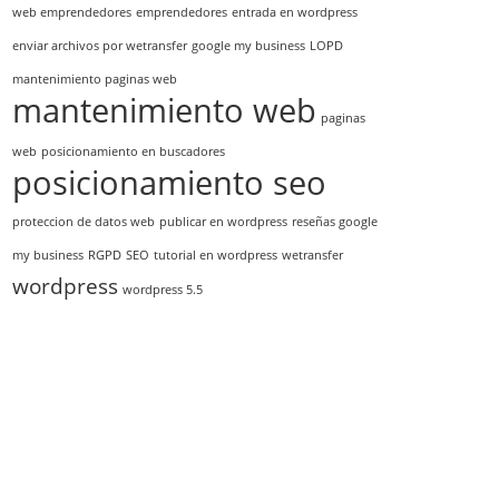
web emprendedores
emprendedores
entrada en wordpress
enviar archivos por wetransfer
google my business
LOPD
mantenimiento paginas web
mantenimiento web
paginas
web
posicionamiento en buscadores
posicionamiento seo
proteccion de datos web
publicar en wordpress
reseñas google
my business
RGPD
SEO
tutorial en wordpress
wetransfer
wordpress
wordpress 5.5