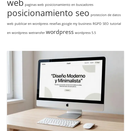
web
paginas web
posicionamiento en buscadores
posicionamiento seo
proteccion de datos
web
publicar en wordpress
reseñas google my business
RGPD
SEO
tutorial
wordpress
en wordpress
wetransfer
wordpress 5.5