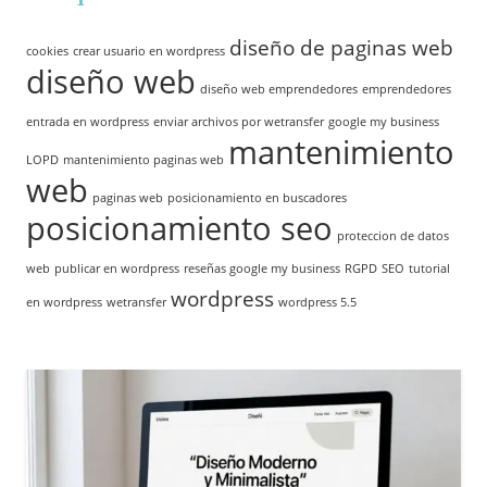
diseño de paginas web
cookies
crear usuario en wordpress
diseño web
diseño web emprendedores
emprendedores
entrada en wordpress
enviar archivos por wetransfer
google my business
mantenimiento
LOPD
mantenimiento paginas web
web
paginas web
posicionamiento en buscadores
posicionamiento seo
proteccion de datos
web
publicar en wordpress
reseñas google my business
RGPD
SEO
tutorial
wordpress
en wordpress
wetransfer
wordpress 5.5