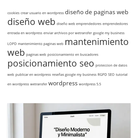
diseño de paginas web
cookies
crear usuario en wordpress
diseño web
diseño web emprendedores
emprendedores
entrada en wordpress
enviar archivos por wetransfer
google my business
mantenimiento
LOPD
mantenimiento paginas web
web
paginas web
posicionamiento en buscadores
posicionamiento seo
proteccion de datos
web
publicar en wordpress
reseñas google my business
RGPD
SEO
tutorial
wordpress
en wordpress
wetransfer
wordpress 5.5