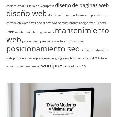
diseño de paginas web
cookies
crear usuario en wordpress
diseño web
diseño web emprendedores
emprendedores
entrada en wordpress
enviar archivos por wetransfer
google my business
mantenimiento
LOPD
mantenimiento paginas web
web
paginas web
posicionamiento en buscadores
posicionamiento seo
proteccion de datos
web
publicar en wordpress
reseñas google my business
RGPD
SEO
tutorial
wordpress
en wordpress
wetransfer
wordpress 5.5