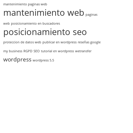
mantenimiento paginas web
mantenimiento web
paginas
web
posicionamiento en buscadores
posicionamiento seo
proteccion de datos web
publicar en wordpress
reseñas google
my business
RGPD
SEO
tutorial en wordpress
wetransfer
wordpress
wordpress 5.5