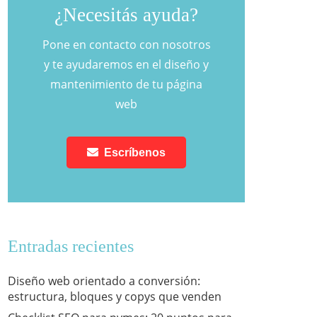
¿Necesitás ayuda?
Pone en contacto con nosotros
y te ayudaremos en el diseño y
mantenimiento de tu página
web
Escríbenos
Entradas recientes
Diseño web orientado a conversión:
estructura, bloques y copys que venden