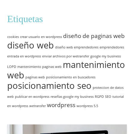
Etiquetas
diseño de paginas web
cookies
crear usuario en wordpress
diseño web
diseño web emprendedores
emprendedores
entrada en wordpress
enviar archivos por wetransfer
google my business
mantenimiento
LOPD
mantenimiento paginas web
web
paginas web
posicionamiento en buscadores
posicionamiento seo
proteccion de datos
web
publicar en wordpress
reseñas google my business
RGPD
SEO
tutorial
wordpress
en wordpress
wetransfer
wordpress 5.5