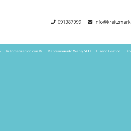
691387999
info@kreitzmark
b
Automatización con IA
Mantenimiento Web y SEO
Diseño Gráfico
Blo