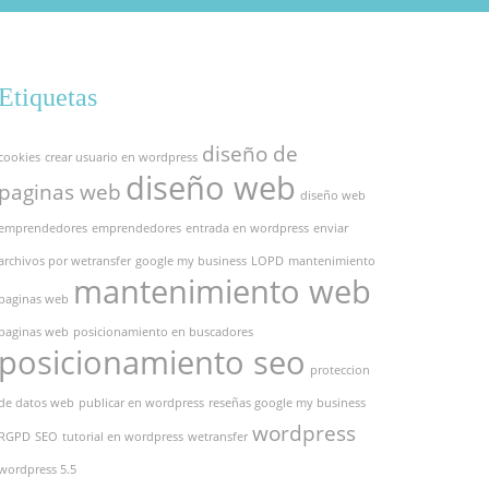
Etiquetas
diseño de
cookies
crear usuario en wordpress
diseño web
paginas web
diseño web
emprendedores
emprendedores
entrada en wordpress
enviar
archivos por wetransfer
google my business
LOPD
mantenimiento
mantenimiento web
paginas web
paginas web
posicionamiento en buscadores
posicionamiento seo
proteccion
de datos web
publicar en wordpress
reseñas google my business
wordpress
RGPD
SEO
tutorial en wordpress
wetransfer
wordpress 5.5