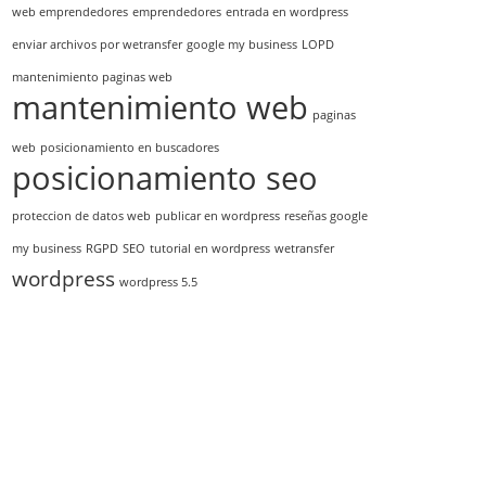
web emprendedores
emprendedores
entrada en wordpress
enviar archivos por wetransfer
google my business
LOPD
mantenimiento paginas web
mantenimiento web
paginas
web
posicionamiento en buscadores
posicionamiento seo
proteccion de datos web
publicar en wordpress
reseñas google
my business
RGPD
SEO
tutorial en wordpress
wetransfer
wordpress
wordpress 5.5