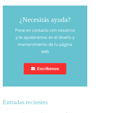
¿Necesitás ayuda?
Pone en contacto con nosotros
y te ayudaremos en el diseño y
mantenimiento de tu página
web
Escríbenos
Entradas recientes