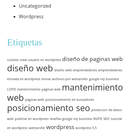
Uncategorized
Wordpress
Etiquetas
diseño de paginas web
cookies
crear usuario en wordpress
diseño web
diseño web emprendedores
emprendedores
entrada en wordpress
enviar archivos por wetransfer
google my business
mantenimiento
LOPD
mantenimiento paginas web
web
paginas web
posicionamiento en buscadores
posicionamiento seo
proteccion de datos
web
publicar en wordpress
reseñas google my business
RGPD
SEO
tutorial
wordpress
en wordpress
wetransfer
wordpress 5.5