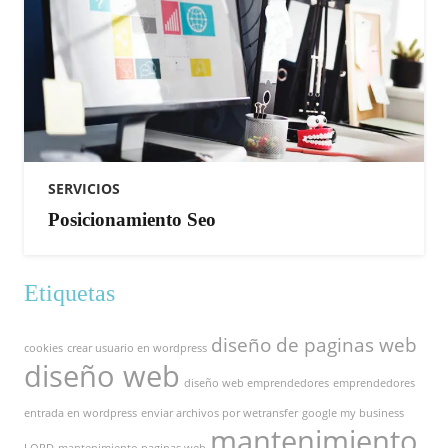
SERVICIOS
Posicionamiento Seo
Etiquetas
diseño de paginas web
cookies
crear usuario en wordpress
diseño web
diseño web emprendedores
emprendedores
entrada en wordpress
enviar archivos por wetransfer
google my business
mantenimiento