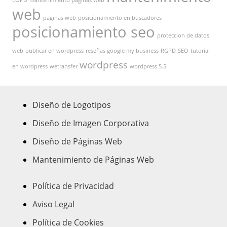
LOPD
mantenimiento paginas web
web
paginas web
posicionamiento en buscadores
posicionamiento seo
proteccion de datos
web
publicar en wordpress
reseñas google my business
RGPD
SEO
tutorial
wordpress
en wordpress
wetransfer
wordpress 5.5
Diseño de Logotipos
Diseño de Imagen Corporativa
Diseño de Páginas Web
Mantenimiento de Páginas Web
Política de Privacidad
Aviso Legal
Política de Cookies