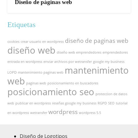
Diseño de páginas web
Etiquetas
diseño de paginas web
cookies
crear usuario en wordpress
diseño web
diseño web emprendedores
emprendedores
entrada en wordpress
enviar archivos por wetransfer
google my business
mantenimiento
LOPD
mantenimiento paginas web
web
paginas web
posicionamiento en buscadores
posicionamiento seo
proteccion de datos
web
publicar en wordpress
reseñas google my business
RGPD
SEO
tutorial
wordpress
en wordpress
wetransfer
wordpress 5.5
Diseño de Logotipos