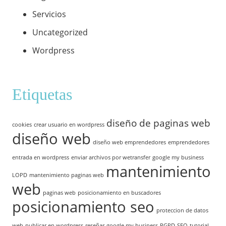
Servicios
Uncategorized
Wordpress
Etiquetas
diseño de paginas web
cookies
crear usuario en wordpress
diseño web
diseño web emprendedores
emprendedores
entrada en wordpress
enviar archivos por wetransfer
google my business
mantenimiento
LOPD
mantenimiento paginas web
web
paginas web
posicionamiento en buscadores
posicionamiento seo
proteccion de datos
web
publicar en wordpress
reseñas google my business
RGPD
SEO
tutorial