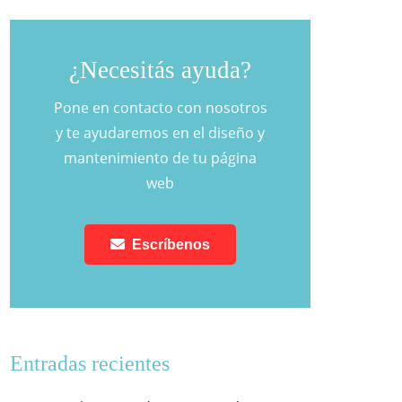
¿Necesitás ayuda?
Pone en contacto con nosotros
y te ayudaremos en el diseño y
mantenimiento de tu página
web
Escríbenos
Entradas recientes