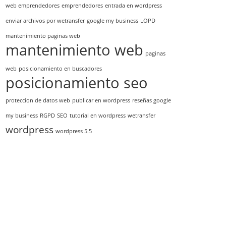
web emprendedores
emprendedores
entrada en wordpress
enviar archivos por wetransfer
google my business
LOPD
mantenimiento paginas web
mantenimiento web
paginas
web
posicionamiento en buscadores
posicionamiento seo
proteccion de datos web
publicar en wordpress
reseñas google
my business
RGPD
SEO
tutorial en wordpress
wetransfer
wordpress
wordpress 5.5