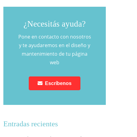
¿Necesitás ayuda?
Pone en contacto con nosotros
y te ayudaremos en el diseño y
mantenimiento de tu página
web
Escríbenos
Entradas recientes