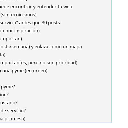
uede encontrar y entender tu web
(sin tecnicismos)
 servicio” antes que 30 posts
no por inspiración)
 importan)
2 posts/semana) y enlaza como un mapa
ta)
 importantes, pero no son prioridad)
n una pyme (en orden)
a pyme?
line?
justado?
de servicio?
una promesa)