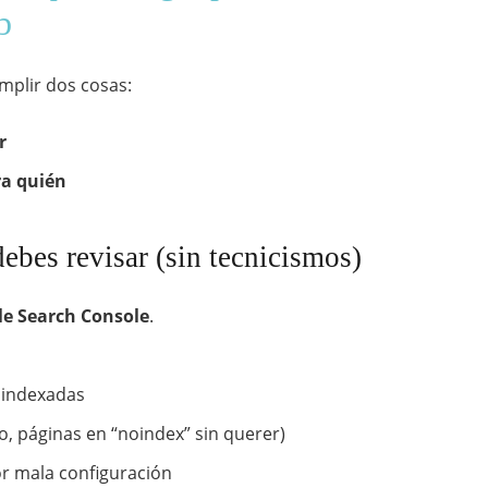
b
mplir dos cosas:
r
ra quién
ebes revisar (sin tecnicismos)
e Search Console
.
 indexadas
, páginas en “noindex” sin querer)
r mala configuración