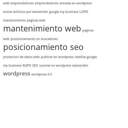
web emprendedores
emprendedores
entrada en wordpress
enviar archivos por wetransfer
google my business
LOPD
mantenimiento paginas web
mantenimiento web
paginas
web
posicionamiento en buscadores
posicionamiento seo
proteccion de datos web
publicar en wordpress
reseñas google
my business
RGPD
SEO
tutorial en wordpress
wetransfer
wordpress
wordpress 5.5