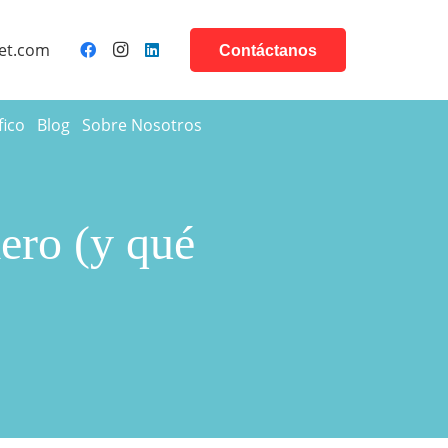
et.com
Contáctanos
fico
Blog
Sobre Nosotros
ero (y qué