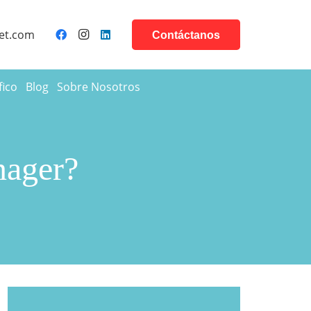
et.com
Contáctanos
fico
Blog
Sobre Nosotros
nager?