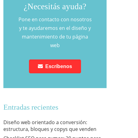
¿Necesitás ayuda?
Pone en contacto con nosotros
y te ayudaremos en el diseño y
mantenimiento de tu página
web
Escríbenos
Entradas recientes
Diseño web orientado a conversión:
estructura, bloques y copys que venden