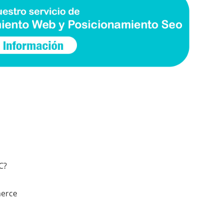
C?
merce