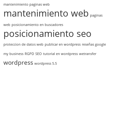
mantenimiento paginas web
mantenimiento web
paginas
web
posicionamiento en buscadores
posicionamiento seo
proteccion de datos web
publicar en wordpress
reseñas google
my business
RGPD
SEO
tutorial en wordpress
wetransfer
wordpress
wordpress 5.5